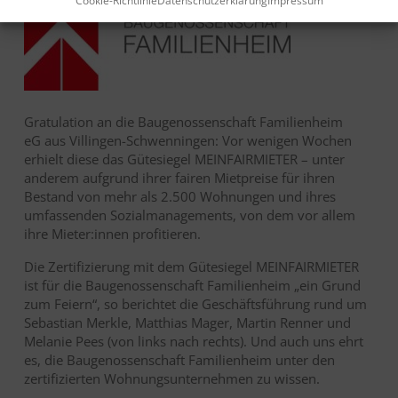
Cookie-Richtlinie
Datenschutzerklärung
Impressum
Gratulation an die
Baugenossenschaft Familienheim
eG
aus Villingen-Schwenningen: Vor wenigen Wochen
erhielt diese das Gütesiegel MEINFAIRMIETER – unter
anderem aufgrund ihrer fairen Mietpreise für ihren
Bestand von mehr als 2.500 Wohnungen und ihres
umfassenden Sozialmanagements, von dem vor allem
ihre Mieter:innen profitieren.
Die Zertifizierung mit dem Gütesiegel MEINFAIRMIETER
ist für die Baugenossenschaft Familienheim „ein Grund
zum Feiern“, so berichtet die Geschäftsführung rund um
Sebastian Merkle, Matthias Mager, Martin Renner und
Melanie Pees (von links nach rechts). Und auch uns ehrt
es, die Baugenossenschaft Familienheim unter den
zertifizierten Wohnungsunternehmen zu wissen.