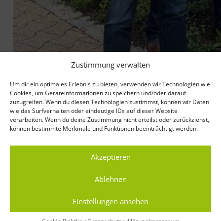
Zustimmung verwalten
Um dir ein optimales Erlebnis zu bieten, verwenden wir Technologien wie
Große Freude bei der
Cookies, um Geräteinformationen zu speichern und/oder darauf
zuzugreifen. Wenn du diesen Technologien zustimmst, können wir Daten
Baugenossenschaft
wie das Surfverhalten oder eindeutige IDs auf dieser Website
verarbeiten. Wenn du deine Zustimmung nicht erteilst oder zurückziehst,
Familienheim eG
können bestimmte Merkmale und Funktionen beeinträchtigt werden.
Aug. 6, 2021
Akzeptieren
Ablehnen
Einstellungen ansehen