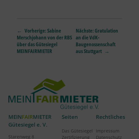
←
Vorherige:
Sabine
Nächste:
Gratulation
Merschjohann von der RBS
an die VdK-
über das Gütesiegel
Baugenossenschaft
MEINFAIRMIETER
aus Stuttgart
→
MEIN
FAIR
MIETER
Seiten
Rechtliches
Gütesiegel e. V.
Das Gütesiegel
Impressum
Starenweg 8
Zertifizierung
Datenschutz