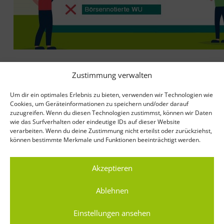
Das ist der Beweis!
Zustimmung verwalten
Juni 20, 2022
Um dir ein optimales Erlebnis zu bieten, verwenden wir Technologien wie
Cookies, um Geräteinformationen zu speichern und/oder darauf
zuzugreifen. Wenn du diesen Technologien zustimmst, können wir Daten
Was die gemeinwohlorientierte Wohnungswirtschaft
wie das Surfverhalten oder eindeutige IDs auf dieser Website
lange vermutete, liegt nun schwarz auf weiß vor. Bei
verarbeiten. Wenn du deine Zustimmung nicht erteilst oder zurückziehst,
einer unabhängigen Umfrage bewerteten 2.000
können bestimmte Merkmale und Funktionen beeinträchtigt werden.
repräsentative Personen, welche Vermieter:innen in
ihren Augen als fair gelten. Wohnungsgenossenschaften,
Akzeptieren
kommunale und kirchliche Wohnungsunternehmen
schneiden gut bis sehr gut ab. Große börsennotierte
Wohnungsunternehmen gelten bei mehr als der Hälfte
Ablehnen
der Teilnehmer:innen als unfair. Ein empirischer Hinweis
für die Notwendigkeit des Gütesiegels MEINFAIRMIETER –
Einstellungen ansehen
trotz der bestehenden wohnungswirtschaftlichen Lobby-