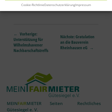
Vertretungen.
Cookie-Richtlinie
Datenschutzerklärung
Impressum
←
Vorherige:
Nächste:
Gratulation
Unterstützung für
an die Bauverein
Wilhelmshavener
Rheinhausen eG
→
Nachbarschaftstreffs
MEIN
FAIR
MIETER
Seiten
Rechtliches
Gütesiegel e. V.